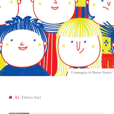
© immagine di Marisa Vestita
A
I
|
Elenco Soci