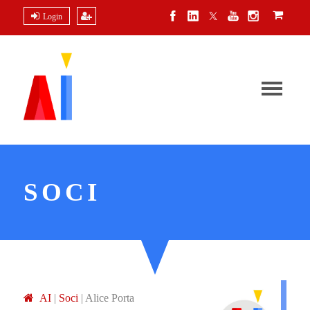
Login
SOCI
A
I
|
Soci
|
Alice Porta