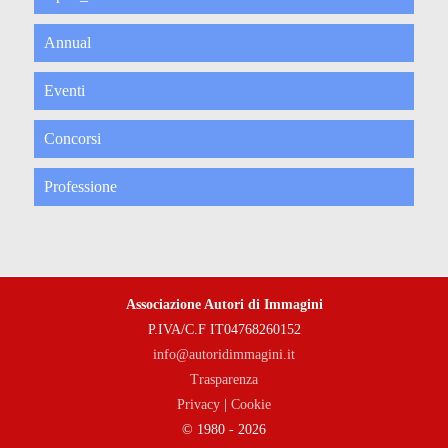
Annual
Eventi
Concorsi
Professione
Associazione Autori di Immagini
P.IVA/C.F IT04768260152
info@autoridimmagini.it
Trasparenza
Privacy
|
Cookie
© 1980 - 2026