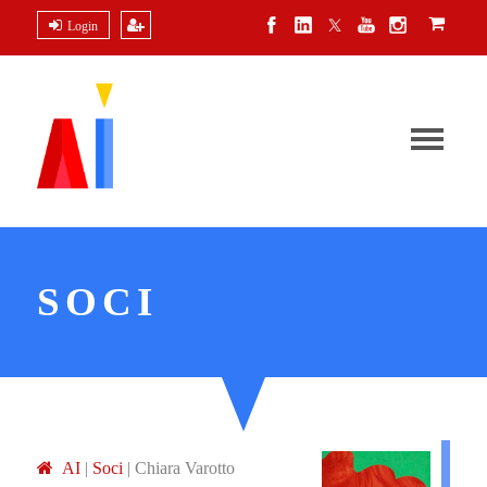
Login
SOCI
A
I
|
Soci
|
Chiara Varotto