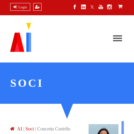
Login
SOCI
A
I
|
Soci
|
Concetta Curiello