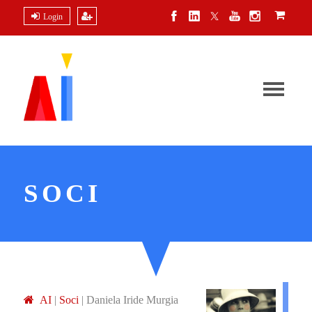
Login
SOCI
A
I
|
Soci
|
Daniela Iride Murgia