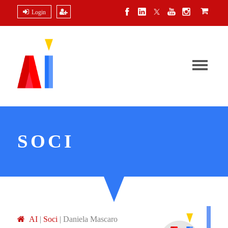
Login
SOCI
A
I
|
Soci
|
Daniela Mascaro