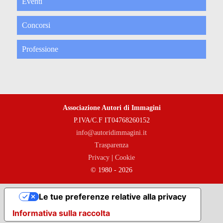
Eventi
Concorsi
Professione
Associazione Autori di Immagini
P.IVA/C.F IT04768260152
info@autoridimmagini.it
Trasparenza
Privacy
|
Cookie
© 1980 - 2026
Le tue preferenze relative alla privacy
Informativa sulla raccolta