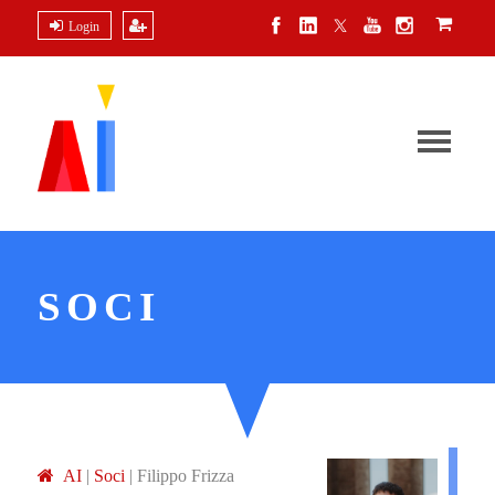
Login
SOCI
A
I
|
Soci
|
Filippo Frizza