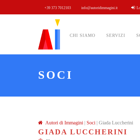
+39 373 7012103
info@autoridimmagini.it
L
CHI SIAMO
SERVIZI
S
SOCI
A
utori di
I
mmagini
|
Soci
|
Giada Luccherini
GIADA LUCCHERINI