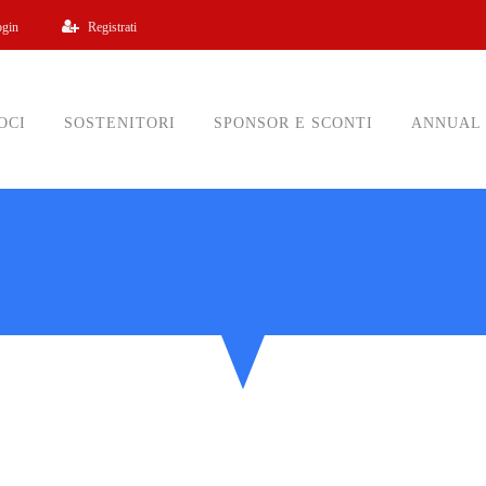
ogin
Registrati
OCI
SOSTENITORI
SPONSOR E SCONTI
ANNUAL