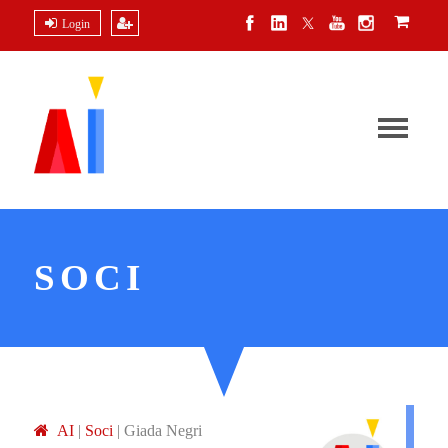
Login
SOCI
A
I
|
Soci
|
Giada Negri