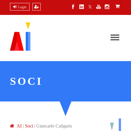
Login
SOCI
A
I
|
Soci
|
Giancarlo Caligaris