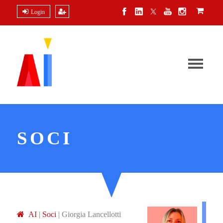
Login
SOCI
A
I
|
Soci
|
Giorgia Lancellotti