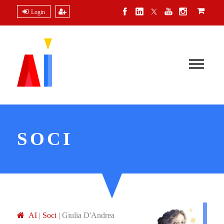
Login
SOCI
A
I
|
Soci
|
Giulia D'Andrea