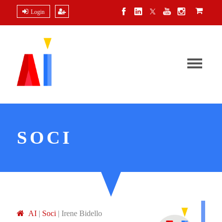
Login
SOCI
A
I
|
Soci
|
Irene Bidello