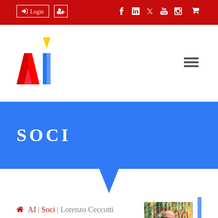
Login
SOCI
A
I
|
Soci
|
Lorenzo Ceccotti