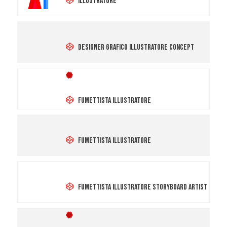
Illustratore
Andrea Federica Giordo
Designer Grafico Illustratore Concept
Onorario
Lorenzo Ceccotti
Fumettista Illustratore
Giulia Masia
Fumettista Illustratore
Sara Antonellini
Fumettista Illustratore Storyboard Artist
Onorario
Giulio Peranzoni