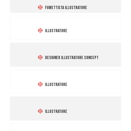
Fumettista Illustratore
Michela Fabbri
Illustratore
Paolo Zaami
Designer Illustratore Concept
Pia Taccone
Illustratore
Francesco Porcelli
Illustratore
Giulia Brazzoduro