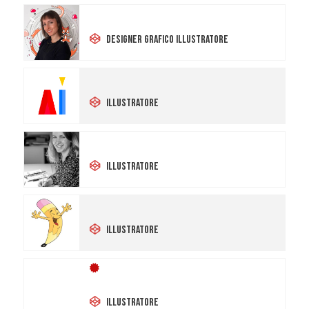
Veronica Menestrina
Designer Grafico Illustratore
Daniela Mascaro
Illustratore
Zdenka Strigaro
Illustratore
Silvia Perversi
Illustratore
Onorario
Maria Luce Possentini
Illustratore