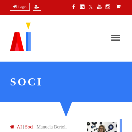
Login
SOCI
A
I
|
Soci
|
Manuela Bertoli