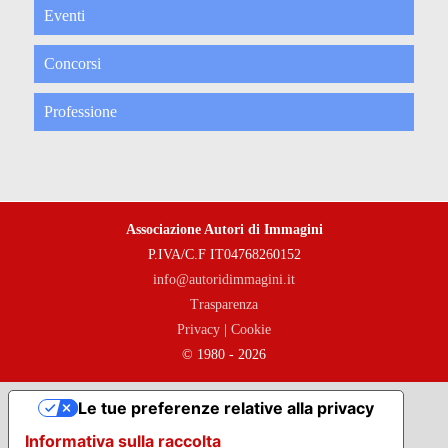
Eventi
Concorsi
Professione
Associazione Autori di Immagini
P.IVA/C.F IT04768260152
info@autoridimmagini.it
Trasparenza
Privacy
|
Cookie
© 1980 - 2026
Le tue preferenze relative alla privacy
Informativa sulla raccolta