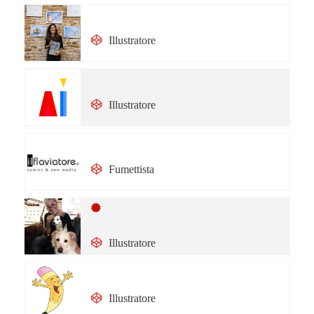
Michela Fabbri
Illustratore
Irene Bidello
Illustratore
Flavio Rosati
Fumettista
Onorario
Maria Luce Possentini
Illustratore
Silvia Perversi
Illustratore