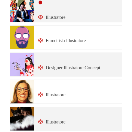
Onorario
Riccardo Guasco
Illustratore
Hannes Pasqualini
Fumettista Illustratore
Michela Eccli
Designer Illustratore Concept
Costanza Favero
Illustratore
Marisa Vestita
Illustratore