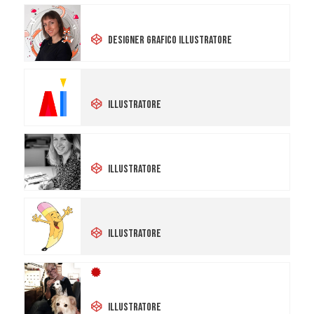
Veronica Menestrina
Designer Grafico Illustratore
Daniela Mascaro
Illustratore
Zdenka Strigaro
Illustratore
Silvia Perversi
Illustratore
Onorario
Maria Luce Possentini
Illustratore