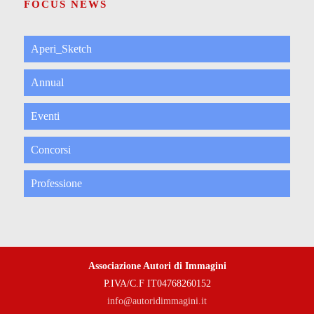
FOCUS NEWS
Aperi_Sketch
Annual
Eventi
Concorsi
Professione
Associazione Autori di Immagini
P.IVA/C.F IT04768260152
info@autoridimmagini.it