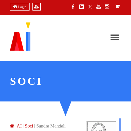
Login
SOCI
A
I
|
Soci
|
Sandra Marziali