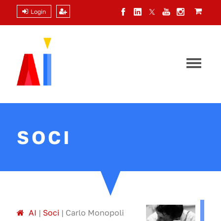
Login
SOCI
A
I
|
Soci
|
Carlo Monopoli