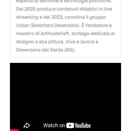
esperto di tecniche e tecnologie pittoriche.
Dal 2020 produce contenuti didattici in live
streaming e dal 2023, coordina il gruppo
Urban Sketchers Desenzano. È fondatore e
maestro di ArtHysteria®, bottega dedicata al
disegno e alla pittura. Vive e lavora a
Desenzano del Garda (BS).