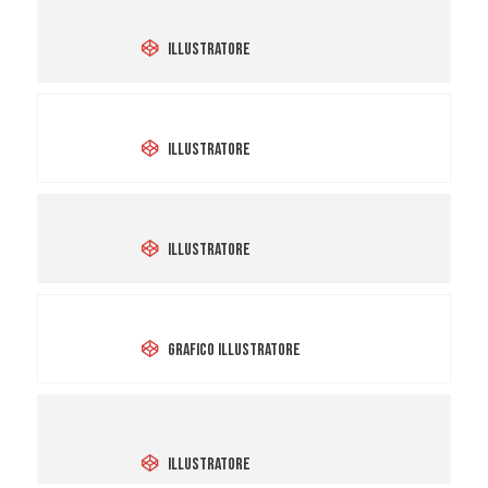
Marisa Vestita
Illustratore
Giuditta Gaviraghi
Illustratore
Orsola Damiani
Illustratore
Elena De Giorgi
Grafico Illustratore
Onorario
Emiliano Ponzi
Illustratore