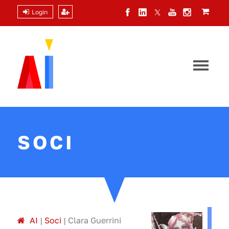
Login
SOCI
A
I
|
Soci
|
Clara Guerrini