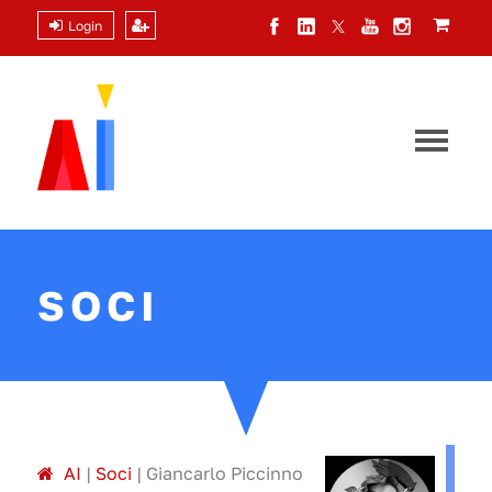
Login
SOCI
A
I
|
Soci
|
Giancarlo Piccinno