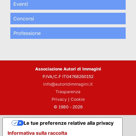
Eventi
Concorsi
Professione
Associazione Autori di Immagini
P.IVA/C.F IT04768260152
info@autoridimmagini.it
Trasparenza
Privacy
|
Cookie
© 1980 - 2026
Le tue preferenze relative alla privacy
Informativa sulla raccolta