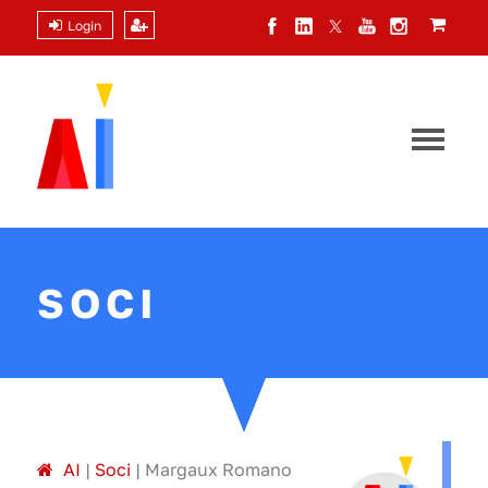
Login
SOCI
A
I
|
Soci
|
Margaux Romano