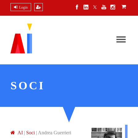
Login
SOCI
A
I
|
Soci
|
Andrea Guerrieri