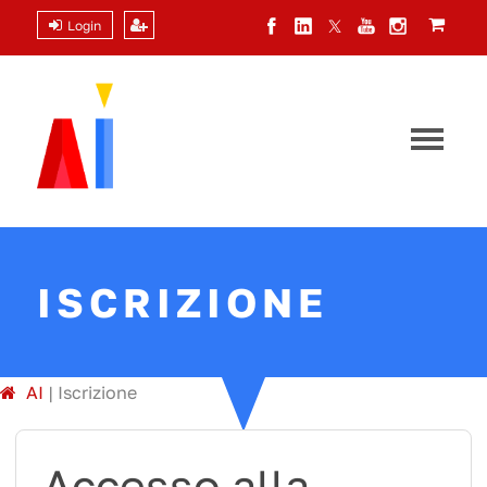
Login
ISCRIZIONE
A
I
|
Iscrizione
Accesso alla