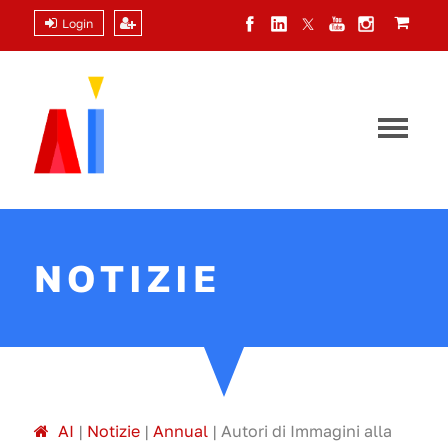
Login
NOTIZIE
A
I
|
Notizie
|
Annual
|
Autori di Immagini alla