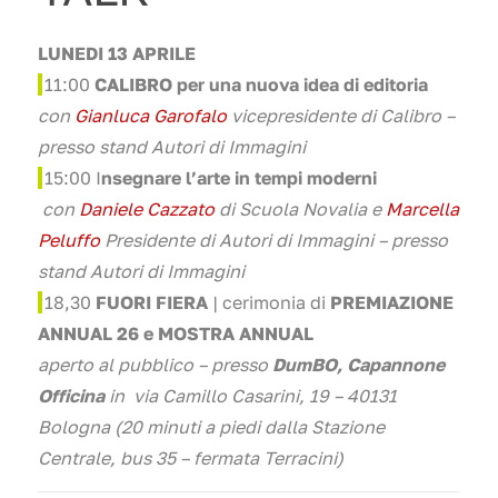
LUNEDI 13 APRILE
11
:00
CALIBRO per una nuova idea di editoria
con
Gianluca Garofalo
vicepresidente di Calibro –
presso stand Autori di Immagini
1
5:00 I
nsegnare l’arte in tempi moderni
con
Daniele Cazzato
di Scuola Novalia e
Marcella
Peluffo
Presidente di Autori di Immagini – presso
stand Autori di Immagini
1
8,30
FUORI FIERA
| cerimonia di
PREMIAZIONE
ANNUAL 26 e MOSTRA ANNUAL
aperto al pubblico – presso
DumBO, Capannone
Officina
in via Camillo Casarini, 19 – 40131
Bologna (20 minuti a piedi dalla Stazione
Centrale, bus 35 – fermata Terracini)