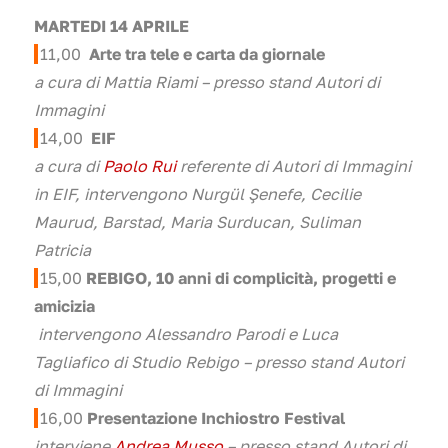
MARTEDI 14 APRILE
1
1,00
Arte tra tele e carta da giornale
a cura di Mattia Riami – presso stand Autori di
Immagini
14
,00
EIF
a cura di
Paolo Rui
referente di Autori di Immagini
in EIF, intervengono Nurgül Şenefe, Cecilie
Maurud, Barstad, Maria Surducan, Suliman
Patricia
15
,00
REBIGO, 10 anni di complicità, progetti e
amicizia
intervengono Alessandro Parodi e Luca
Tagliafico di Studio Rebigo – presso stand Autori
di Immagini
16
,00
Presentazione Inchiostro Festival
interviene
Andrea Musso
– presso stand Autori di