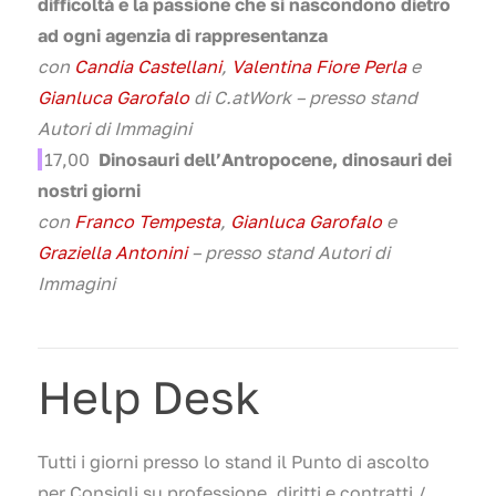
difficoltà e la passione che si nascondono dietro
ad ogni agenzia di rappresentanza
con
Candia Castellani
,
Valentina Fiore Perla
e
Gianluca Garofalo
di C.atWork – presso stand
Autori di Immagini
17
,00
Dinosauri dell’Antropocene, dinosauri dei
nostri giorni
con
Franco Tempesta
,
Gianluca Garofalo
e
Graziella Antonini
– presso stand Autori di
Immagini
Help Desk
Tutti i giorni presso lo stand il Punto di ascolto
per Consigli su professione, diritti e contratti /