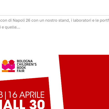
n di Napoli 26 con un nostro stand, i laboratori e le portf
 e quelle...