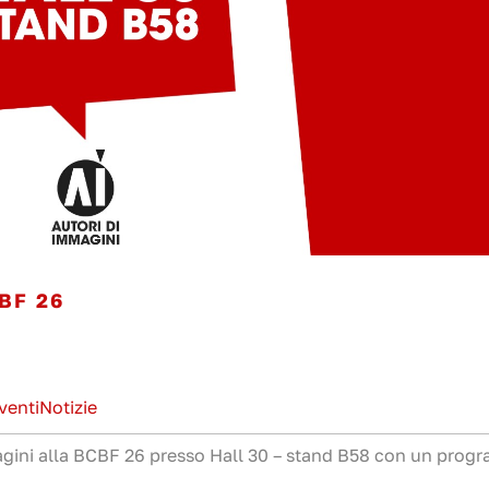
BF 26
venti
Notizie
agini alla BCBF 26 presso Hall 30 – stand B58 con un pro