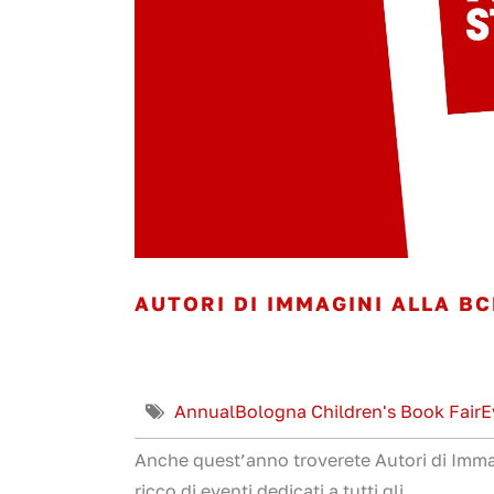
AUTORI DI IMMAGINI ALLA BC
Annual
Bologna Children's Book Fair
E
Anche quest’anno troverete Autori di Imm
ricco di eventi dedicati a tutti gli...