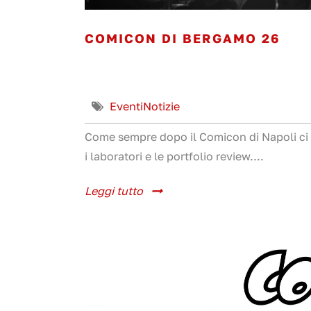
COMICON DI BERGAMO 26
Eventi
Notizie
Come sempre dopo il Comicon di Napoli ci
i laboratori e le portfolio review....
Leggi tutto