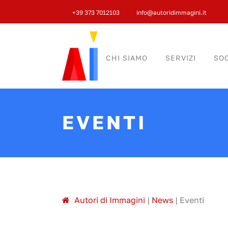
+39 373 7012103
info@autoridimmagini.it
CHI SIAMO
SERVIZI
SOC
EVENTI
A
utori di
I
mmagini
|
News
|
Eventi