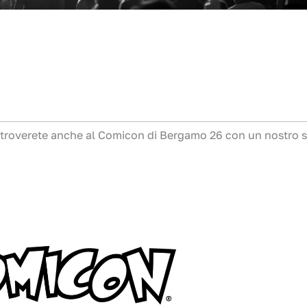
 troverete anche al Comicon di Bergamo 26 con un nostro 