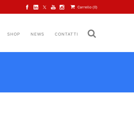
Carrello (
0
)
SHOP
NEWS
CONTATTI