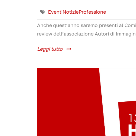
Eventi
Notizie
Professione
Anche quest’anno saremo presenti al Comico
review dell’associazione Autori di Immagini
Leggi tutto