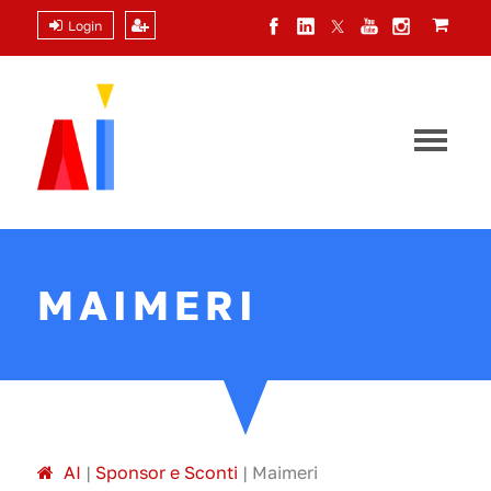
Login
MAIMERI
A
I
|
Sponsor e Sconti
|
Maimeri