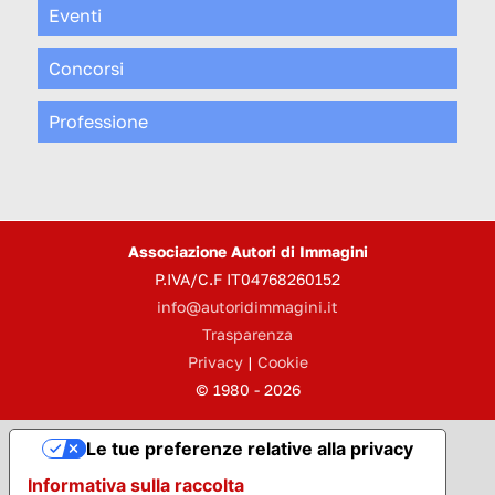
Eventi
Concorsi
Professione
Associazione Autori di Immagini
P.IVA/C.F IT04768260152
info@autoridimmagini.it
Trasparenza
Privacy
|
Cookie
© 1980 - 2026
Le tue preferenze relative alla privacy
Informativa sulla raccolta