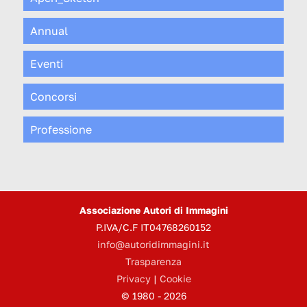
Annual
Eventi
Concorsi
Professione
Associazione Autori di Immagini
P.IVA/C.F IT04768260152
info@autoridimmagini.it
Trasparenza
Privacy
|
Cookie
© 1980 - 2026