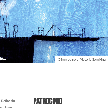
© immagine di Victoria Semikina
PATROCINIO
 Editoria
ne, Non