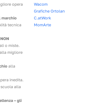
igliore opera
Wacom
Grafiche Ortolan
el marchio
C.atWork
lità tecnica
MomArte
NON
li o miste.
alla migliore
rchio
alla
opera inedita.
 scuola alla
llenza – gli