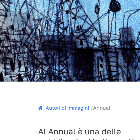
A
utori di
I
mmagini
|
Annual
AI Annual è una delle