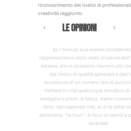
riconoscimento del livello di professionali
creatività raggiunto.
LE OPINIONI
i costruisce
Se l’Annual può essere considerat
razione,
rappresentativo dello stato di salute dell’
 fare ti pone
italiana, allora possiamo ritenerci più ch
i scelte
dal livello di qualità generale e dall
nte tutto da
eccellenza di un numero tale di autrici 
 mano a mano
mettere in crisi qualunque tentativo d
medaglie e premi. A fatica, siamo comunq
farlo, ben sapendo che, al di là delle cla
panorama, “la fuori”, è ricco di talenti e 
sorprese.