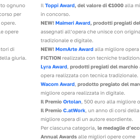
ato ognuno
Il
Toppi Award
, del valore di €1000
alla m
corso per
in concorso.
 opere.
NEW!
Maimeri Award
, prodotti pregiati d
le opere
assegnati all’opera che unisce con origina
tradizionale e digitale.
tori di
NEW!
MomArte Award
alla migliore opera
della giuria.
FICTION
realizzata con tecniche tradiziona
Lyra Award
,
prodotti pregiati del marchio
opera realizzata con tecnica tradizionale.
Wacom Award
,
prodotto pregiato del ma
migliore opera realizzata in digitale.
Il Premio
Ortolan
, 500 euro alla migliore 
Il Premio
C.atWork
, un anno di corsi della
migliore opera di un autore esordiente.
Per ciascuna categoria,
le medaglie d’ecce
Annual Awards
alle migliori opere come