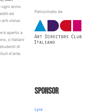
e ogni anno
Patrocinato da
editi ed
 arti visive.
ne è aperto a
no, o italiani
 studenti di
ituti d’arte.
SPONSOR
Lyra