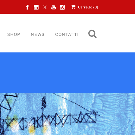
Carrello (
0
)
SHOP
NEWS
CONTATTI