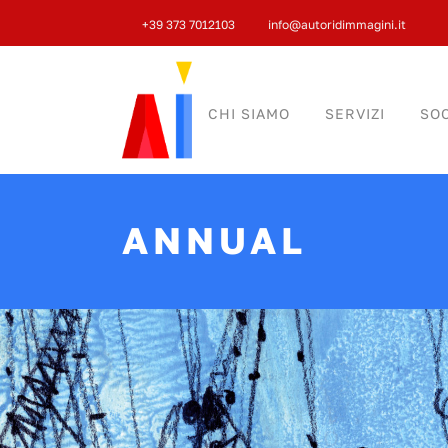
+39 373 7012103
info@autoridimmagini.it
CHI SIAMO
SERVIZI
SOC
ANNUAL