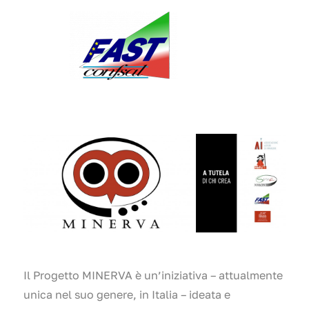
Il Progetto MINERVA è un’iniziativa – attualmente
unica nel suo genere, in Italia – ideata e