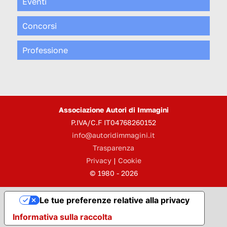
Eventi
Concorsi
Professione
Associazione Autori di Immagini
P.IVA/C.F IT04768260152
info@autoridimmagini.it
Trasparenza
Privacy
|
Cookie
© 1980 - 2026
Le tue preferenze relative alla privacy
Informativa sulla raccolta