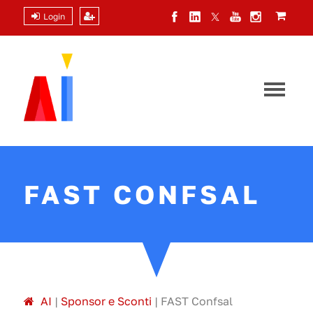
Login
FAST CONFSAL
A
I
|
Sponsor e Sconti
|
FAST Confsal