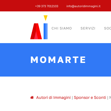
+39 373 7012103
info@autoridimmagini.it
CHI SIAMO
SERVIZI
SOC
MOMARTE
A
utori di
I
mmagini
|
Sponsor e Sconti
|