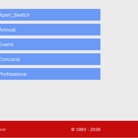
Aperi_Sketch
Annual
Eventi
Concorsi
Professione
kie
© 1980 - 2026