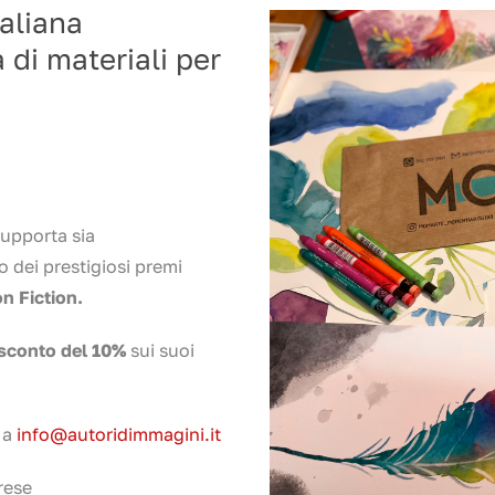
aliana
 di materiali per
supporta sia
o dei prestigiosi premi
on Fiction.
sconto del 10%
sui suoi
 a
info@autoridimmagini.it
rese