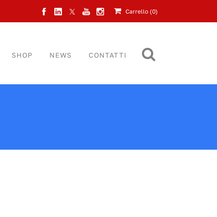
Carrello (
0
)
SHOP
NEWS
CONTATTI