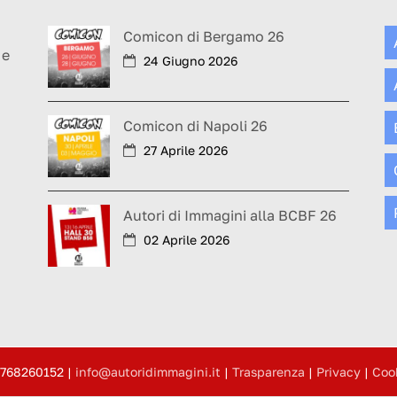
a
Comicon di Bergamo 26
 e
24 Giugno 2026
Comicon di Napoli 26
27 Aprile 2026
Autori di Immagini alla BCBF 26
02 Aprile 2026
4768260152
|
info@autoridimmagini.it
|
Trasparenza
|
Privacy
|
Coo