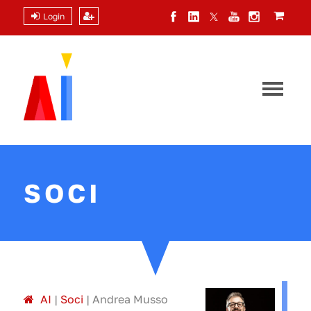
Login
SOCI
A
I
|
Soci
|
Andrea Musso