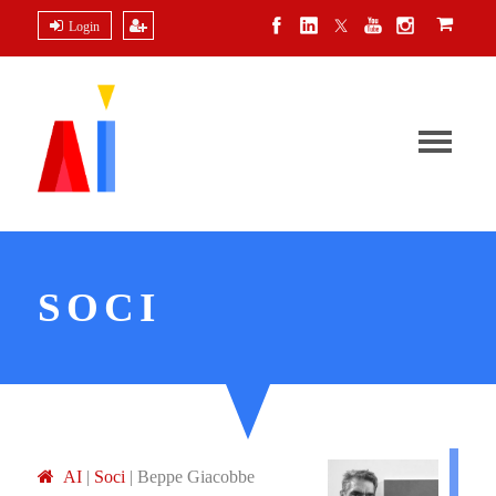
Login
SOCI
A
I
|
Soci
|
Beppe Giacobbe