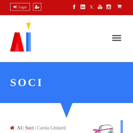
Login
SOCI
A
I
|
Soci
|
Carola Ghilardi