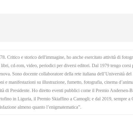
 Critico e storico dell'immagine, ho anche esercitato attività di fotograf
 libri, cd-rom, video, periodici per diversi editori. Dal 1979 tengo cors
va. Sono docente collaboratore della rete italiana dell’Università del F
i e manifestazioni su illustrazione, fumetto, fotografia, cinema d’anima
alità di Presidente. Ho diretto eventi pubblici come il Premio Andersen-Ba
tofino in Liguria, il Premio Skiaffino a Camogli; e dal 2019, sempre a C
disfazione almeno quanto l’enigmatematica”.