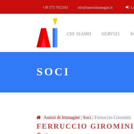
+39 373 7012103
info@autoridimmagini.it
L
CHI SIAMO
SERVIZI
S
SOCI
A
utori di
I
mmagini
|
Soci
|
Ferruccio Giromini
FERRUCCIO GIROMINI