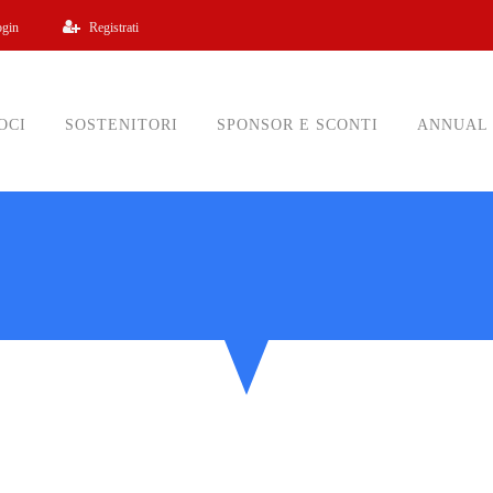
ogin
Registrati
OCI
SOSTENITORI
SPONSOR E SCONTI
ANNUAL