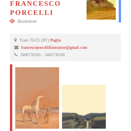
FRANCESCO
PORCELLI
Illustratore
Trani 76125 (BT)
Puglia
francescoporcellillustratore@gmail.com
3406730266 - 3406730266