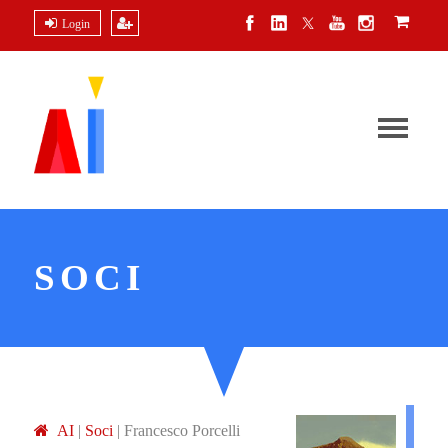
Login
SOCI
A
I
|
Soci
|
Francesco Porcelli