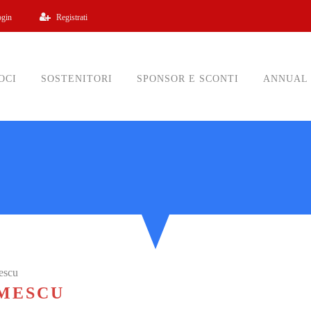
ogin
Registrati
OCI
SOSTENITORI
SPONSOR E SCONTI
ANNUAL
escu
IMESCU