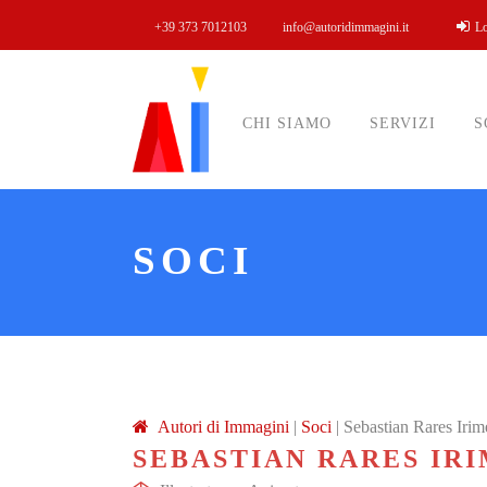
+39 373 7012103
info@autoridimmagini.it
L
CHI SIAMO
SERVIZI
S
SOCI
A
utori di
I
mmagini
|
Soci
|
Sebastian Rares Irim
SEBASTIAN RARES IR