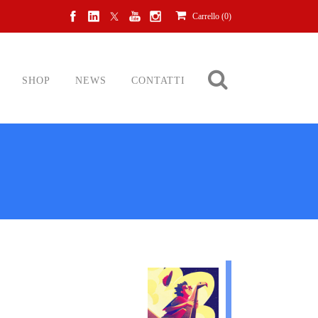
Carrello (
0
)
SHOP
NEWS
CONTATTI