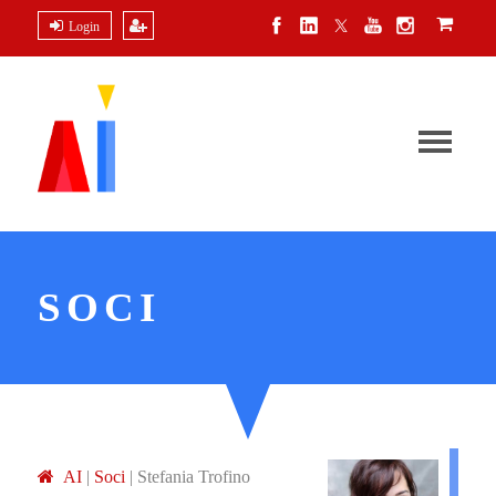
Login
SOCI
A
I
|
Soci
|
Stefania Trofino