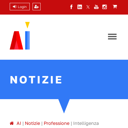
Login
NOTIZIE
A
I
|
Notizie
|
Professione
|
Intelligenza