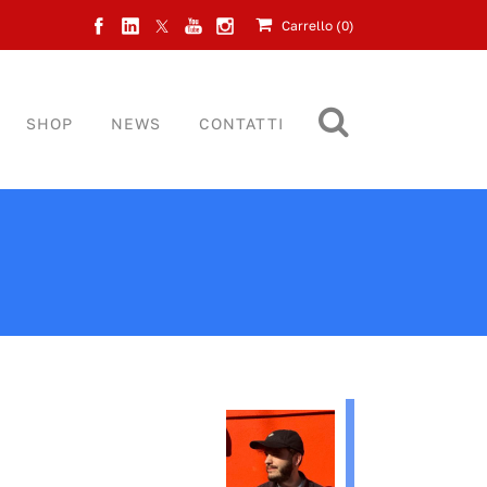
Carrello (
0
)
SHOP
NEWS
CONTATTI