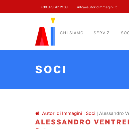
+39 373 7012103
info@autoridimmagini.it
CHI SIAMO
SERVIZI
SOC
SOCI
A
utori di
I
mmagini
|
Soci
|
Alessandro Ve
ALESSANDRO VENTRE