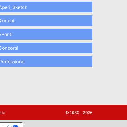
Aperi_Sketch
Annual
Eventi
Concorsi
Professione
kie
© 1980 - 2026