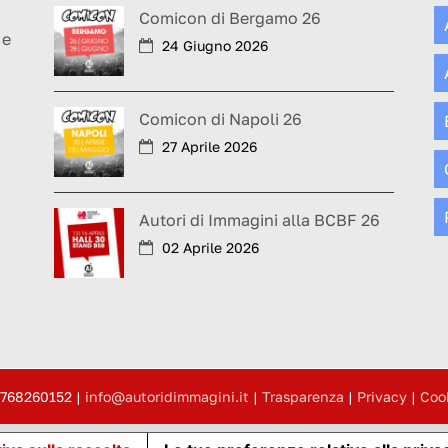
a
Comicon di Bergamo 26
 e
24 Giugno 2026
Comicon di Napoli 26
27 Aprile 2026
Autori di Immagini alla BCBF 26
02 Aprile 2026
4768260152
|
info@autoridimmagini.it
|
Trasparenza
|
Privacy
|
Coo