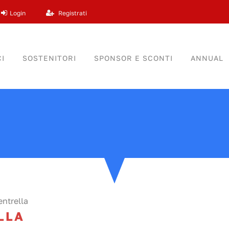
Login
Registrati
I
SOSTENITORI
SPONSOR E SCONTI
ANNUAL
ntrella
LLA