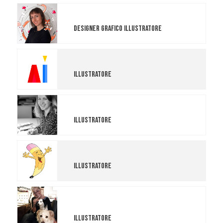
Veronica Menestrina
Designer Grafico Illustratore
Daniela Mascaro
Illustratore
Zdenka Strigaro
Illustratore
Silvia Perversi
Illustratore
Onorario
Maria Luce Possentini
Illustratore