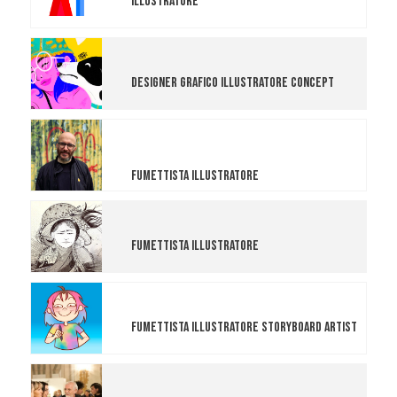
Illustratore
Andrea Federica Giordo
Designer Grafico Illustratore Concept
Onorario
Lorenzo Ceccotti
Fumettista Illustratore
Giulia Masia
Fumettista Illustratore
Sara Antonellini
Fumettista Illustratore Storyboard Artist
Onorario
Giulio Peranzoni