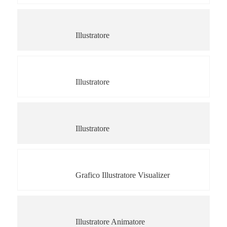
Claudia Scaccianoce
Illustratore
Lorena Scremin
Illustratore
Giancarlo Caligaris
Illustratore
Dunja Jogan
Grafico Illustratore Visualizer
Sara Brienza
Illustratore Animatore