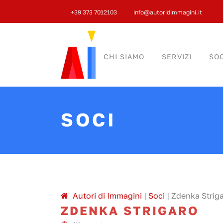
+39 373 7012103
info@autoridimmagini.it
CHI SIAMO
SERVIZI
SOC
SOCI
A
utori di
I
mmagini
|
Soci
|
Zdenka Strig
ZDENKA STRIGARO