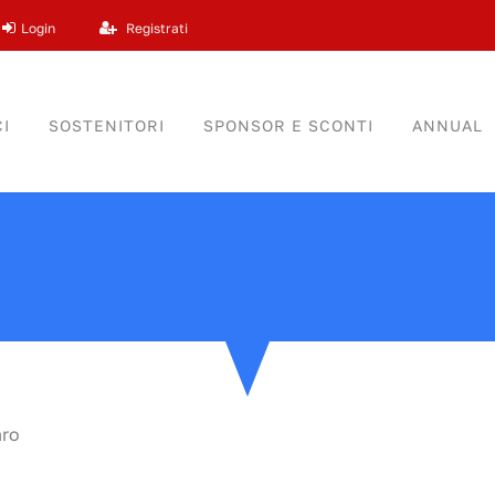
Login
Registrati
I
SOSTENITORI
SPONSOR E SCONTI
ANNUAL
aro