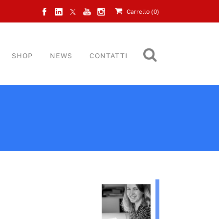
Carrello (
0
)
SHOP
NEWS
CONTATTI