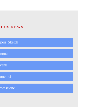
OCUS NEWS
peri_Sketch
nnual
venti
oncorsi
rofessione