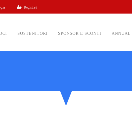
ogin
Registrati
OCI
SOSTENITORI
SPONSOR E SCONTI
ANNUAL