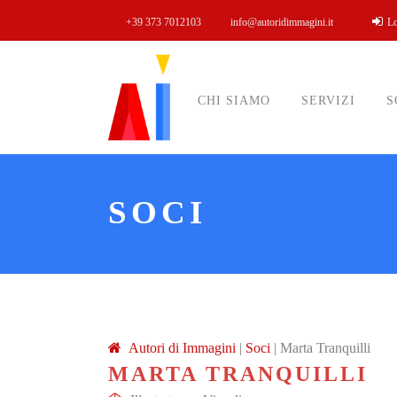
+39 373 7012103
info@autoridimmagini.it
L
CHI SIAMO
SERVIZI
S
SOCI
A
utori di
I
mmagini
|
Soci
|
Marta Tranquilli
MARTA TRANQUILLI