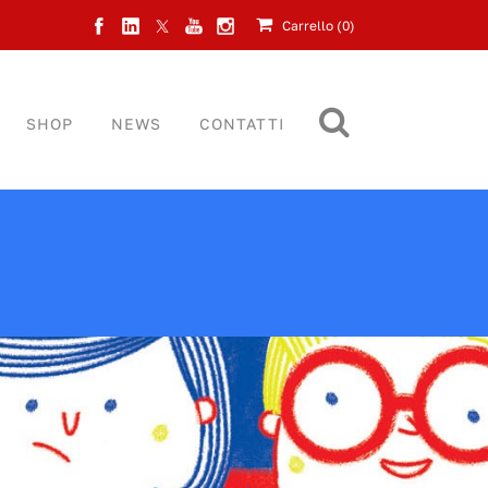
Carrello (
0
)
SHOP
NEWS
CONTATTI