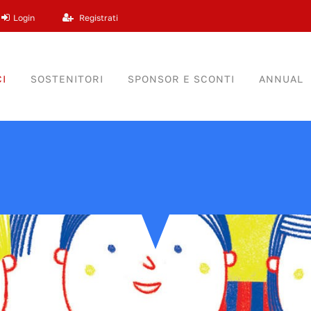
Login
Registrati
I
SOSTENITORI
SPONSOR E SCONTI
ANNUAL