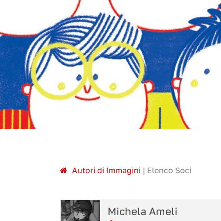
A
utori di
I
mmagini
|
Elenco Soci
Michela Ameli