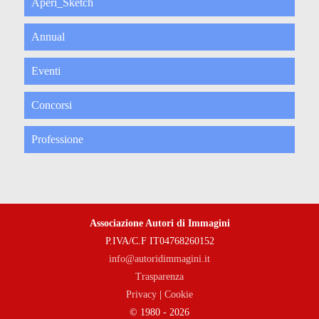
Aperi_Sketch
Annual
Eventi
Concorsi
Professione
Associazione Autori di Immagini
P.IVA/C.F IT04768260152
info@autoridimmagini.it
Trasparenza
Privacy
|
Cookie
© 1980 - 2026