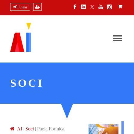
Login
SOCI
A
I
|
Soci
|
Paola Formica