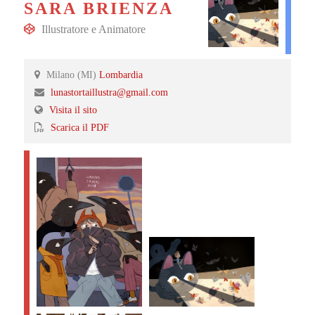
SARA BRIENZA
Illustratore
e
Animatore
Milano (MI)
Lombardia
lunastortaillustra@gmail.com
Visita il sito
Scarica il PDF