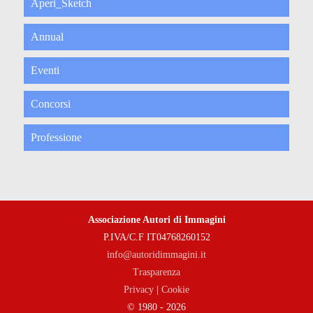
Aperi_Sketch
Annual
Eventi
Concorsi
Professione
Associazione Autori di Immagini
P.IVA/C.F IT04768260152
info@autoridimmagini.it
Trasparenza
Privacy
|
Cookie
© 1980 - 2026