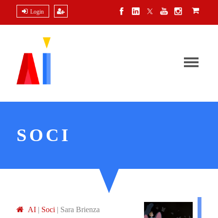
Login
SOCI
A
I
|
Soci
|
Sara Brienza