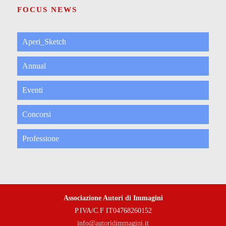
FOCUS NEWS
Aperi_Sketch
Annual
Eventi
Concorsi
Professione
Associazione Autori di Immagini
P.IVA/C.F IT04768260152
info@autoridimmagini.it