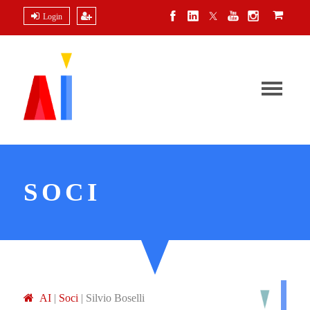
Login
SOCI
A
I
|
Soci
|
Silvio Boselli